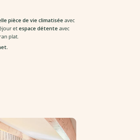
lle pièce de vie climatisée
avec
séjour et
espace détente
avec
ran plat.
net.