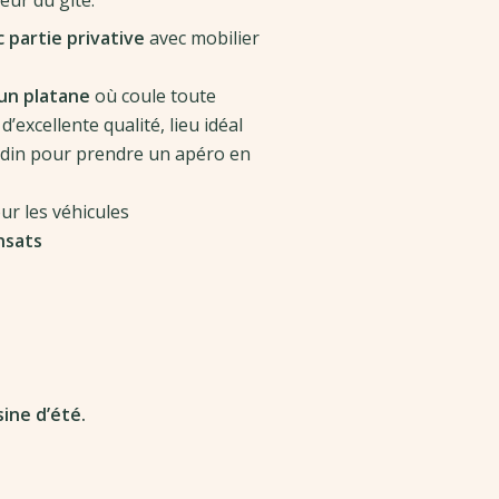
ieur du gite:
 partie privative
avec mobilier
’un platane
où coule toute
’excellente qualité, lieu idéal
rdin pour prendre un apéro en
ur les véhicules
nsats
ine d’été.