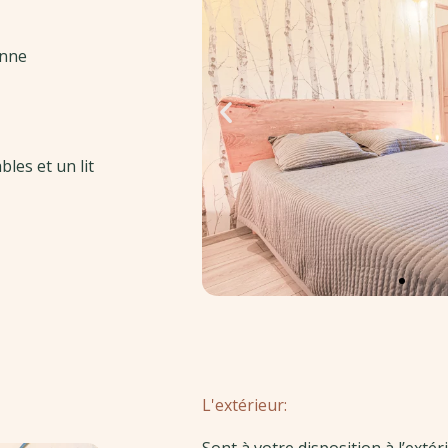
enne
les et un lit
L'extérieur: